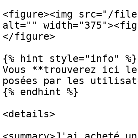
<figure><img src="/file
alt="" width="375"><fig
</figure>

{% hint style="info" %}

Vous **trouverez ici le
posées par les utilisat
{% endhint %}

<details>

<summary>J'ai acheté un